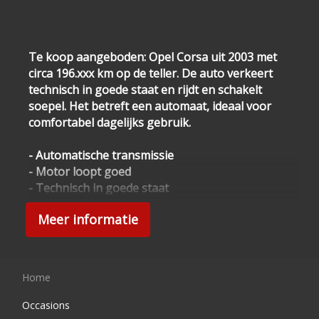
Te koop aangeboden: Opel Corsa uit 2003 met
circa 196.xxx km op de teller. De auto verkeert
technisch in goede staat en rijdt en schakelt
soepel. Het betreft een automaat, ideaal voor
comfortabel dagelijks gebruik.
- Automatische transmissie
- Motor loopt goed
- Technisch in goede staat
- APK geldig tot december 2026
Meer informatie
- Zuinig en betrouwbaar
Ideale stadsauto of eerste auto
De auto heeft meerdere krassen en deuken
Home
passend bij leeftijd en kilometerstand, maar is
technisch goed en direct rijklaar.
Occasions