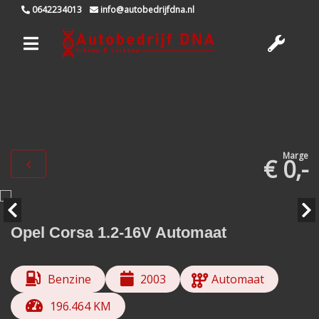
0642234013
info@autobedrijfdna.nl
Marge
€ 0,-
Opel Corsa 1.2-16V Automaat
Benzine
2003
Automaat
196.464 KM