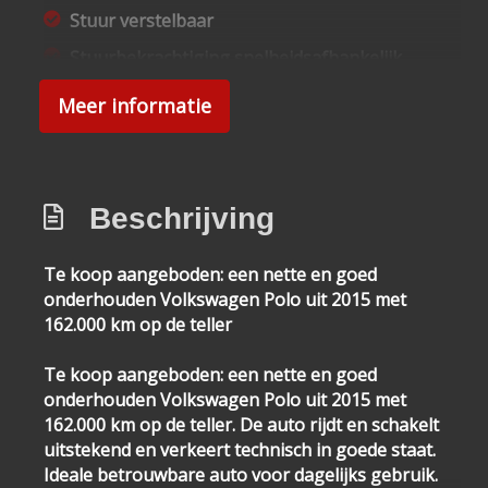
Stuur verstelbaar
Stuurbekrachtiging snelheidsafhankelijk
Voorstoelen in hoogte verstelbaar
Meer informatie
Overige
Anti blokkeer systeem
Beschrijving
Anti doorslip regeling
Bestuurdersairbag
Te koop aangeboden: een nette en goed
onderhouden Volkswagen Polo uit 2015 met
Brake assist system
162.000 km op de teller
Elektronisch sper differentieel
Te koop aangeboden: een nette en goed
Elektronisch stabiliteits programma
onderhouden Volkswagen Polo uit 2015 met
Elektronische remkrachtverdeling
162.000 km op de teller. De auto rijdt en schakelt
Hoofd airbag(s) voor
uitstekend en verkeert technisch in goede staat.
Ideale betrouwbare auto voor dagelijks gebruik.
Lichtmetalen velgen 5-spaaks 16"