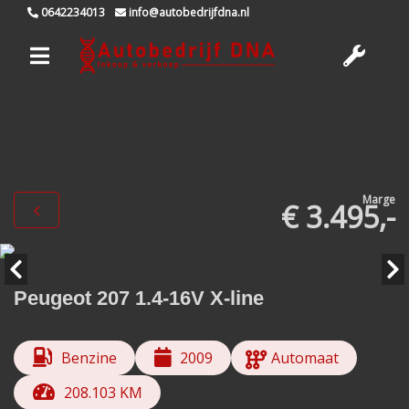
0642234013
info@autobedrijfdna.nl
Marge
€ 3.495,-
Peugeot 207 1.4-16V X-line
Benzine
2009
Automaat
208.103 KM